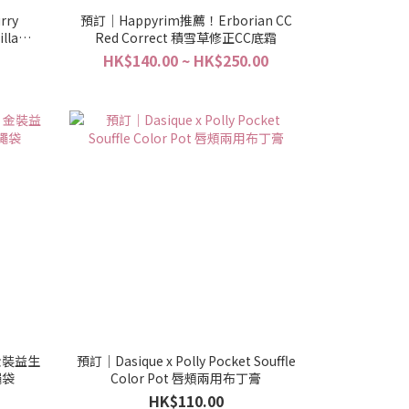
rry
預訂｜Happyrim推薦！Erborian CC
lla
Red Correct 積雪草修正CC底霜
刷
HK$140.00 ~ HK$250.00
 金裝益生
預訂｜Dasique x Polly Pocket Souffle
繩袋
Color Pot 唇頰兩用布丁膏
HK$110.00