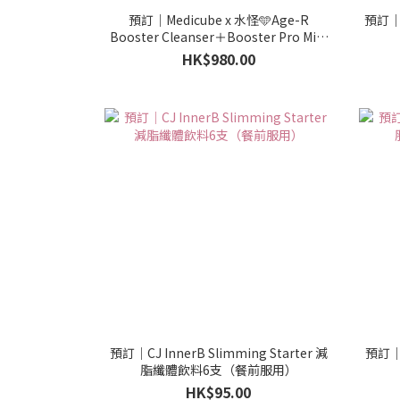
預訂｜Medicube x 水怪🩵Age-R
預訂｜Fw
Booster Cleanser＋Booster Pro Mini
Plus 淨透水光護膚 潔面美容儀＋洗面乳
HK$980.00
＋髮圈
預訂｜CJ InnerB Slimming Starter 減
預訂｜C
脂纖體飲料6支（餐前服用）
HK$95.00