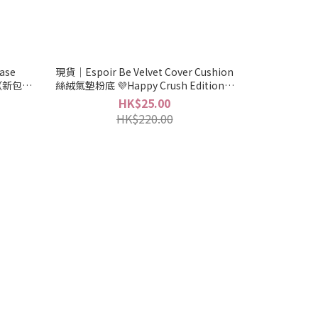
ase
現貨｜Espoir Be Velvet Cover Cushion
霜（新包裝
絲絨氣墊粉底 💜Happy Crush Edition💚
（連refill＋毛毛匙扣）
HK$25.00
HK$220.00