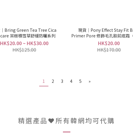
Bring Green Tea Tree Cica
現貨｜Pony Effect Stay Fit B
ncare 茶樹積雪草舒緩防曬系列
Primer Pore 修飾毛孔妝前底
黑蓋）
HK$20.00 ~ HK$30.00
HK$20.00
HK$125.00
HK$170.00
1
2
3
4
5
»
精選產品❤️所有韓網均可代購