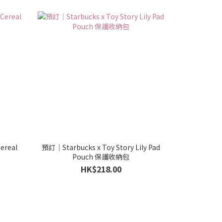
ereal
預訂｜Starbucks x Toy Story Lily Pad
Pouch 保護收納包
HK$218.00