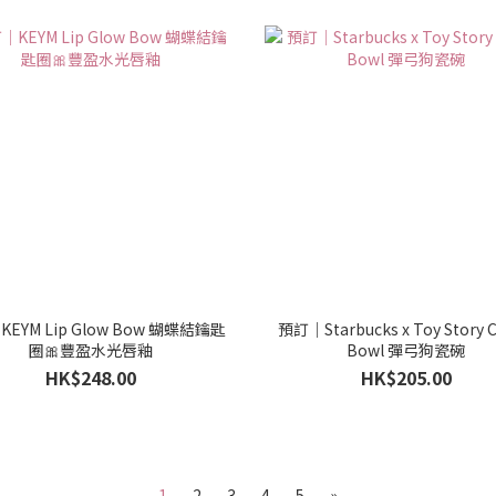
EYM Lip Glow Bow 蝴蝶結鑰匙
預訂｜Starbucks x Toy Story C
圈🎀豐盈水光唇釉
Bowl 彈弓狗瓷碗
HK$248.00
HK$205.00
1
2
3
4
5
»