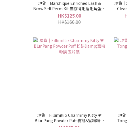
現貨｜Marshique Enriched Lash &
現貨｜增
Brow Self Perm Kit 無膠睫毛眉毛角蛋白
Cle
DIY套裝（7次份）
170m
HK$125.00
H
HK$160.00
現貨｜Fillimilli x Charmmy Kitty 💗
現貨｜F
Blur Pang Powder Puff 粉餅&蜜粉粉撲
Ton
五片裝