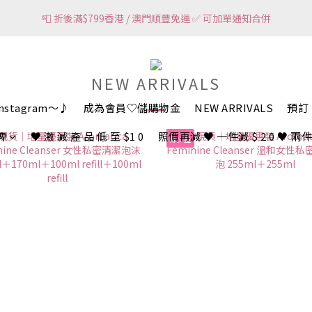
1
1
0
🌸網頁顯示有現貨 ＝ 🌸門市有現貨可即場選購
📮 折後滿$799香港 / 澳門順豐免運 ✅ 可加單通知合併
0
0
🌸網頁顯示有現貨 ＝ 🌸門市有現貨可即場選購
NEW ARRIVALS
Instagram～♪
成為會員♡儲購物金
NEW ARRIVALS
預訂 
牌
♥︎ 激 減 產 品 低 至 $1 0
照價再減 ♥︎ 一件減 $ 2 0 ♥︎ 兩件減
餘少量