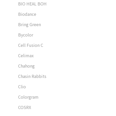
BIO HEAL BOH
Biodance
Bring Green
Bycolor
Cell Fusion C
Celimax
Chahong
Chasin Rabbits
Clio
Colorgram
COSRX