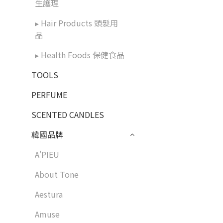
生護理
▸ Hair Products 頭髮用
品
▸ Health Foods 保健食品
TOOLS
PERFUME
SCENTED CANDLES
韓國品牌
A'PIEU
About Tone
Aestura
Amuse