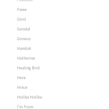
Fwee
Glint
Goodal
Growus
Handok
Hatherine
Healing Bird
Hera
Hince
Holika Holika
I'm From