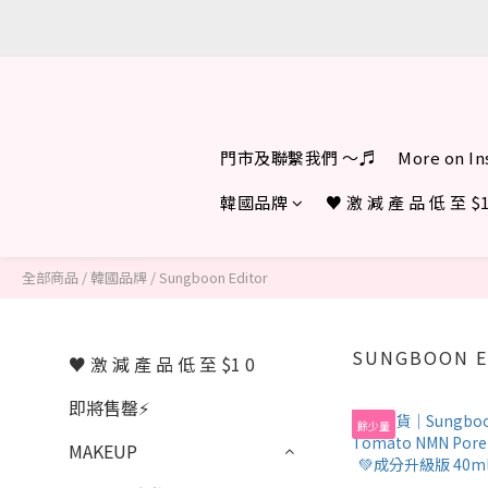
♥︎ 
門市及聯繫我們 ～♬
More on I
韓國品牌
♥︎ 激 減 產 品 低 至 $1
全部商品
/
韓國品牌
/
Sungboon Editor
SUNGBOON 
♥︎ 激 減 產 品 低 至 $1 0
即將售罄⚡
餘少量
MAKEUP