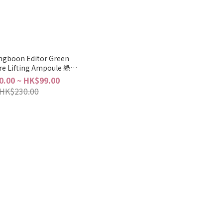
boon Editor Green
e Lifting Ampoule 綠番
毛孔精華 30/75ml
.00 ~ HK$99.00
HK$230.00