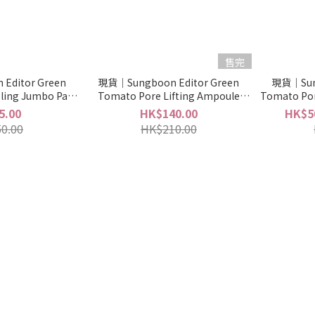
售完
Editor Green
現貨｜Sungboon Editor Green
現貨｜Sung
ling Jumbo Pad
Tomato Pore Lifting Ampoule
Tomato Por
質爽膚棉片 60片
Toner 綠蕃茄緊緻毛孔爽膚水 350ml
茄緊緻
5.00
HK$140.00
HK$50
0.00
HK$210.00