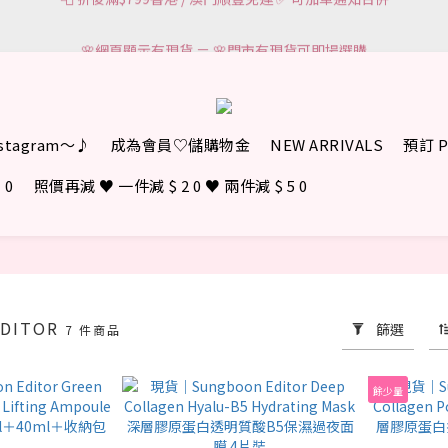
3
5
3
7
4
8
5
🌸網頁顯示有現貨 ＝ 🌸門市有現貨可即場選購
🌸網頁顯示有現貨 ＝ 🌸門市有現貨可即場選購
2
4
2
6
3
7
4
1
3
1
5
2
6
3
0
9
:
2
0
:
4
1
:
5
2
一件減 $ 2 0 ♥︎ 兩件減 $ 5 0
>140件產
日
時
分
秒
8
1
3
0
4
1
7
0
2
3
0
📮 折後滿$799香港 / 澳門順豐免運 ✅ 可加單通知合併
6
1
2
nstagram～♪
成為會員♡儲購物金
NEW ARRIVALS
預訂 P
5
0
1
🌸網頁顯示有現貨 ＝ 🌸門市有現貨可即場選購
4
0
 0
照價再減 ♥︎ 一件減 $ 2 0 ♥︎ 兩件減 $ 5 0
3
2
1
0
EDITOR
篩選
7 件商品
餘少量