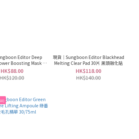
gboon Editor Deep
現貨｜Sungboon Editor Blackhead
Power Boosting Mask 深
Melting Clear Pad 30片 黑頭融化貼
抗皺提拉過夜面膜 4片裝
HK$88.00
HK$118.00
HK$120.00
HK$140.00
50)