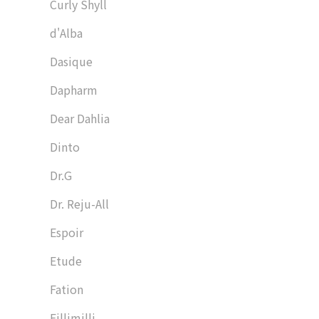
Curly Shyll
d'Alba
Dasique
Dapharm
Dear Dahlia
Dinto
Dr.G
Dr. Reju-All
Espoir
Etude
Fation
Fillimilli