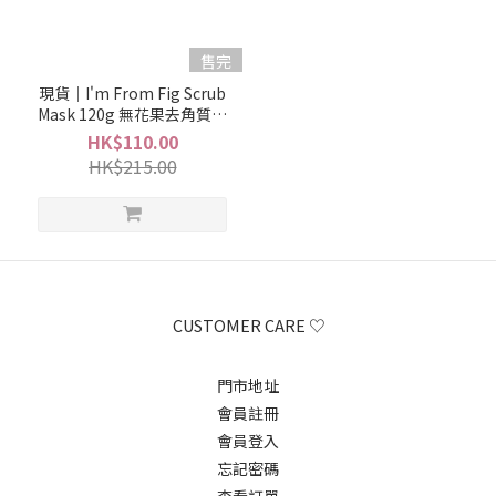
售完
現貨｜I'm From Fig Scrub
Mask 120g 無花果去角質磨
砂面膜
HK$110.00
HK$215.00
CUSTOMER CARE ♡
門市地址
會員註冊
會員登入
忘記密碼