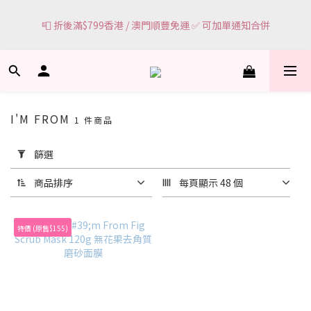
7
0
1
7
4
🌸網頁顯示有現貨 ＝ 🌸門市有現貨可即場選購
6
0
6
3
📮 折後滿$799香港 / 澳門順豐免運 ✅ 可加單通知合併
5
5
2
4
4
1
3
3
0
🌸網頁顯示有現貨 ＝ 🌸門市有現貨可即場選購
2
2
1
1
0
0
I'M FROM
1 件商品
套
篩選
用
篩
商品排序
每頁顯示 48 個
選
(0/20)
特價 (原售$155)
價格
(HK$)
~