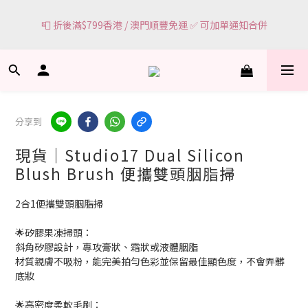
3
0
🌸網頁顯示有現貨 ＝ 🌸門市有現貨可即場選購
2
1
🌸網頁顯示有現貨 ＝ 🌸門市有現貨可即場選購
0
分享到
現貨｜Studio17 Dual Silicon
Blush Brush 便攜雙頭胭脂掃
2合1便攜雙頭胭脂掃
🌟矽膠果凍掃頭：
斜角矽膠設計，專攻膏狀、霜狀或液體胭脂
材質親膚不吸粉，能完美拍勻色彩並保留最佳顯色度，不會弄髒
底妝
🌟高密度柔軟毛刷：