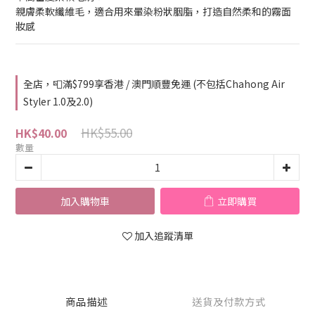
親膚柔軟纖維毛，適合用來暈染粉狀胭脂，打造自然柔和的霧面
妝感
全店，📮滿$799享香港 / 澳門順豐免運 (不包括Chahong Air
Styler 1.0及2.0)
HK$55.00
HK$40.00
數量
加入購物車
立即購買
加入追蹤清單
商品描述
送貨及付款方式