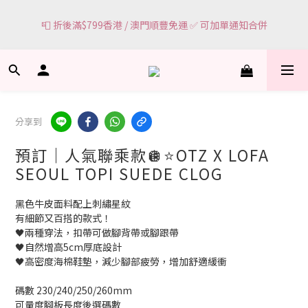
5
7
6
8
9
🌸網頁顯示有現貨 ＝ 🌸門市有現貨可即場選購
4
6
5
7
8
🌸網頁顯示有現貨 ＝ 🌸門市有現貨可即場選購
3
5
4
6
9
7
9
2
4
3
5
8
6
8
1
3
2
4
7
5
7
♥︎ 一件減 $ 2 0 ♥︎ 兩件減 $ 5 0
0
9
:
2
1
:
3
6
:
4
6
>140件產品
日
時
分
秒
8
1
0
2
5
3
5
7
0
1
4
2
4
分享到
6
0
3
1
3
📮 折後滿$799香港 / 澳門順豐免運 ✅ 可加單通知合併
5
2
0
2
預訂｜人氣聯乘款🪩⭐OTZ X LOFA
4
1
1
3
0
0
SEOUL TOPI SUEDE CLOG
🌸網頁顯示有現貨 ＝ 🌸門市有現貨可即場選購
2
1
黑色牛皮面料配上刺繡星紋
0
有細節又百搭的款式！
🖤兩種穿法，扣帶可做腳背帶或腳跟帶
🖤自然增高5cm厚底設計
🖤高密度海棉鞋墊，減少腳部疲勞，增加舒適緩衝
碼數 230/240/250/260mm
可量度腳板長度後選碼數