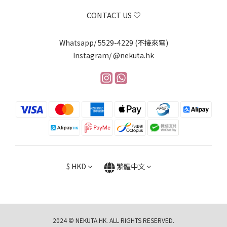
CONTACT US ♡
Whatsapp/ 5529-4229 (不接來電)
Instagram/ @nekuta.hk
$
HKD
繁體中文
2024 © NEKUTA.HK. ALL RIGHTS RESERVED.