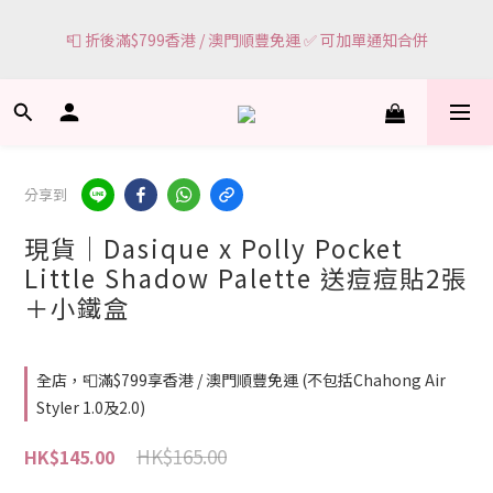
4
0
🌸網頁顯示有現貨 ＝ 🌸門市有現貨可即場選購
3
🌸網頁顯示有現貨 ＝ 🌸門市有現貨可即場選購
2
1
0
分享到
現貨｜Dasique x Polly Pocket
Little Shadow Palette 送痘痘貼2張
＋小鐵盒
全店，📮滿$799享香港 / 澳門順豐免運 (不包括Chahong Air
Styler 1.0及2.0)
HK$165.00
HK$145.00