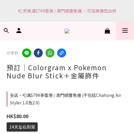
6
1
3
2
4
🌸網頁顯示有現貨 ＝ 🌸門市有現貨可即場選購
5
0
2
1
3
📮 折後滿$799香港 / 澳門順豐免運 ✅ 可加單通知合併
4
1
0
2
3
0
1
2
0
🌸網頁顯示有現貨 ＝ 🌸門市有現貨可即場選購
1
0
分享到
預訂｜Colorgram x Pokemon
Nude Blur Stick＋金屬飾件
全店，📮滿$799享香港 / 澳門順豐免運 (不包括Chahong Air
Styler 1.0及2.0)
HK$80.00
14天左右到貨