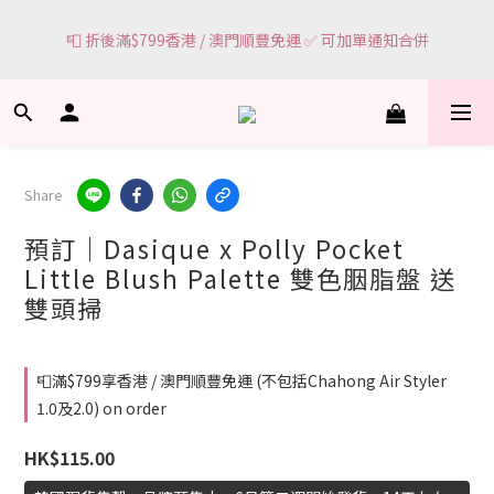
5
5
9
6
9
🌸網頁顯示有現貨 ＝ 🌸門市有現貨可即場選購
4
4
9
8
5
8
🌸網頁顯示有現貨 ＝ 🌸門市有現貨可即場選購
3
3
8
7
4
7
2
9
2
7
6
3
6
1
8
1
6
5
2
5
9
♥︎ 一件減 $ 2 0 ♥︎ 兩件減 $ 5 0
0
7
:
0
5
:
4
1
:
4
8
>140件產品
Days
Hours
Minutes
Seconds
6
4
3
0
3
7
5
3
2
2
6
Share
4
2
1
1
5
📮 折後滿$799香港 / 澳門順豐免運 ✅ 可加單通知合併
3
1
0
0
4
預訂｜Dasique x Polly Pocket
2
0
3
1
2
Little Blush Palette 雙色胭脂盤 送
🌸網頁顯示有現貨 ＝ 🌸門市有現貨可即場選購
0
1
雙頭掃
0
📮滿$799享香港 / 澳門順豐免運 (不包括Chahong Air Styler
1.0及2.0) on order
HK$115.00