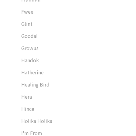
Fwee
Glint
Goodal
Growus
Handok
Hatherine
Healing Bird
Hera
Hince
Holika Holika
I'm From