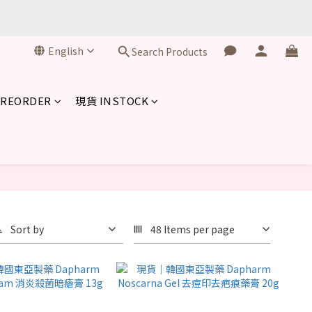
English
Search Products
REORDER
現貨 INSTOCK
Sort by
48 Items per page