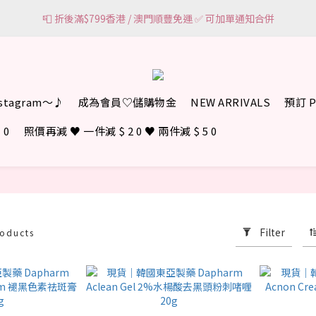
6
0
1
2
🌸網頁顯示有現貨 ＝ 🌸門市有現貨可即場選購
📮 折後滿$799香港 / 澳門順豐免運 ✅ 可加單通知合併
5
0
1
4
0
🌸網頁顯示有現貨 ＝ 🌸門市有現貨可即場選購
3
2
1
0
nstagram～♪
成為會員♡儲購物金
NEW ARRIVALS
預訂 P
 0
照價再減 ♥︎ 一件減 $ 2 0 ♥︎ 兩件減 $ 5 0
Filter
roducts