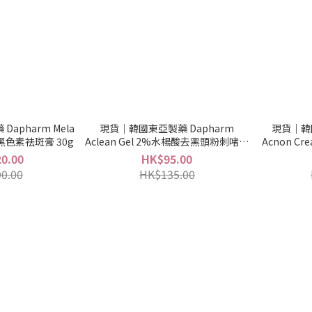
apharm Mela
現貨｜韓國東亞製藥 Dapharm
現貨｜韓國
 褪黑色素祛斑膏 30g
Aclean Gel 2%水楊酸去黑頭粉刺啫喱
Acnon C
20g
0.00
HK$95.00
0.00
HK$135.00