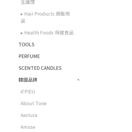
生護理
▸ Hair Products 頭髮用
品
▸ Health Foods 保健食品
TOOLS
PERFUME
SCENTED CANDLES
韓國品牌
A'PIEU
About Tone
Aestura
Amuse