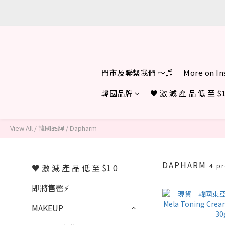
門市及聯繫我們 ～♬
More on I
韓國品牌
♥︎ 激 減 產 品 低 至 $1
View All
/
韓國品牌
/
Dapharm
DAPHARM
4 p
♥︎ 激 減 產 品 低 至 $1 0
即將售罄⚡
MAKEUP