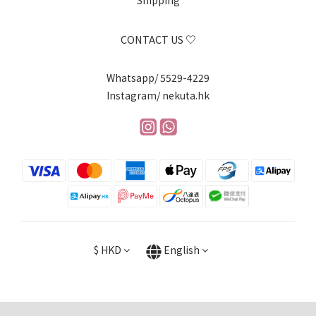
Shipping
CONTACT US ♡
Whatsapp/ 5529-4229
Instagram/ nekuta.hk
$
HKD
English