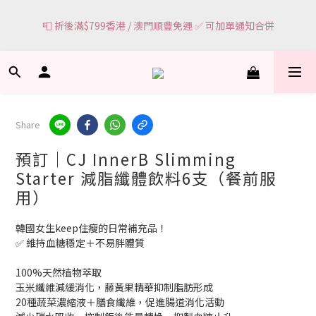
0
3
0
1
0
🌸網頁顯示有現貨 ＝ 🌸門市有現貨可即場選購
2
0
📮 折後滿$799香港 / 澳門順豐免運 ✅ 可加單通知合併
1
0
🌸網頁顯示有現貨 ＝ 🌸門市有現貨可即場選購
Share
預訂｜CJ InnerB Slimming
Starter 減脂纖體飲料6支（餐前服
用）
韓國女生keep住瘦的日常補充品！
✅ 維持血糖穩定＋不易胖體質
100%天然植物萃取
玉米纖維減緩消化，藤黃果精華抑制脂肪形成
20種蔬菜濃縮液＋膳食纖維，促進腸道消化活動