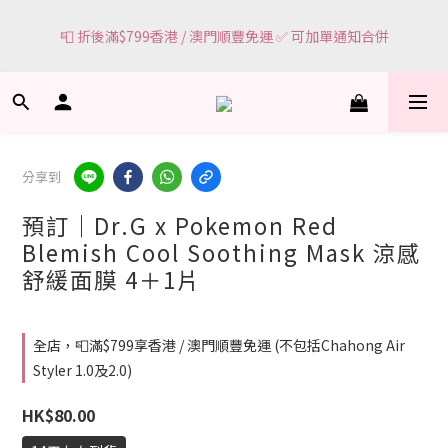
5
3
0
2
🌸網頁顯示有現貨 ＝ 🌸門市有現貨可即場選購
4
2
1
📮 折後滿$799香港 / 澳門順豐免運 ✅ 可加單通知合併
3
1
0
2
0
1
🌸網頁顯示有現貨 ＝ 🌸門市有現貨可即場選購
0
分享到
預訂｜Dr.G x Pokemon Red
Blemish Cool Soothing Mask 涼感
舒緩面膜 4＋1片
全店，📮滿$799享香港 / 澳門順豐免運 (不包括Chahong Air
Styler 1.0及2.0)
HK$80.00